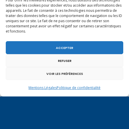
Pour offrir les meilleures expériences, nous utilisons des technologies
telles que les cookies pour stocker et/ou accéder aux informations des
appareils. Le fait de consentir à ces technologies nous permettra de
traiter des données telles que le comportement de navigation ou les ID
uniques sur ce site. Le fait de ne pas consentir ou de retirer son
consentement peut avoir un effet négatif sur certaines caractéristiques
et fonctions.
ACCEPTER
REFUSER
VOIR LES PRÉFÉRENCES
Un dimanche soir pas comme les autres à
Mentions Légales
Politique de confidentialité
Vulbens.
avril 2017