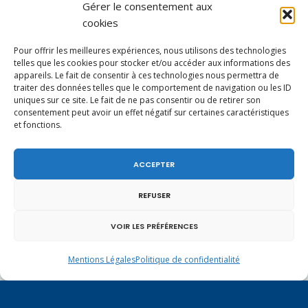
Gérer le consentement aux
cookies
Pour offrir les meilleures expériences, nous utilisons des technologies
telles que les cookies pour stocker et/ou accéder aux informations des
appareils. Le fait de consentir à ces technologies nous permettra de
traiter des données telles que le comportement de navigation ou les ID
uniques sur ce site. Le fait de ne pas consentir ou de retirer son
consentement peut avoir un effet négatif sur certaines caractéristiques
En ce 1er août, jour de célébration du Pacte
et fonctions.
fédéral de 1291, je tiens à adresser mes meilleures
salutations à nos voisins et amis suisses, et plus
particulièrement aux habitants du bassin
ACCEPTER
genevois et de l’arc lémanique, avec lesquels la
Haute-Savoie entretient des liens étroits et
quotidiens.
REFUSER
VOIR LES PRÉFÉRENCES
Mentions Légales
Politique de confidentialité