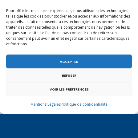
Pour offrir les meilleures expériences, nous utilisons des technologies
telles que les cookies pour stocker et/ou accéder aux informations des
appareils. Le fait de consentir à ces technologies nous permettra de
traiter des données telles que le comportement de navigation ou les ID
uniques sur ce site. Le fait de ne pas consentir ou de retirer son
consentement peut avoir un effet négatif sur certaines caractéristiques
et fonctions.
ACCEPTER
REFUSER
VOIR LES PRÉFÉRENCES
Un dimanche soir pas comme les autres à
Mentions Légales
Politique de confidentialité
Vulbens.
juillet 2017