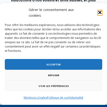
salutations à nos voisins et amis suisses, et plus
particulièrement aux habitants du bassin
genevois et de l’arc lémanique, avec lesquels la
Gérer le consentement aux
Haute-Savoie entretient des liens étroits et
cookies
quotidiens.
Pour offrir les meilleures expériences, nous utilisons des technologies
telles que les cookies pour stocker et/ou accéder aux informations des
appareils. Le fait de consentir à ces technologies nous permettra de
traiter des données telles que le comportement de navigation ou les ID
uniques sur ce site. Le fait de ne pas consentir ou de retirer son
consentement peut avoir un effet négatif sur certaines caractéristiques
et fonctions.
ACCEPTER
REFUSER
VOIR LES PRÉFÉRENCES
Mentions Légales
Politique de confidentialité
Un dimanche soir pas comme les autres à
Vulbens.