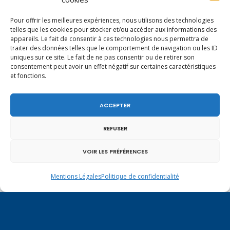
Pour offrir les meilleures expériences, nous utilisons des technologies
telles que les cookies pour stocker et/ou accéder aux informations des
appareils. Le fait de consentir à ces technologies nous permettra de
traiter des données telles que le comportement de navigation ou les ID
uniques sur ce site. Le fait de ne pas consentir ou de retirer son
consentement peut avoir un effet négatif sur certaines caractéristiques
et fonctions.
ACCEPTER
REFUSER
VOIR LES PRÉFÉRENCES
Un dimanche soir pas comme les autres à
Mentions Légales
Politique de confidentialité
Vulbens.