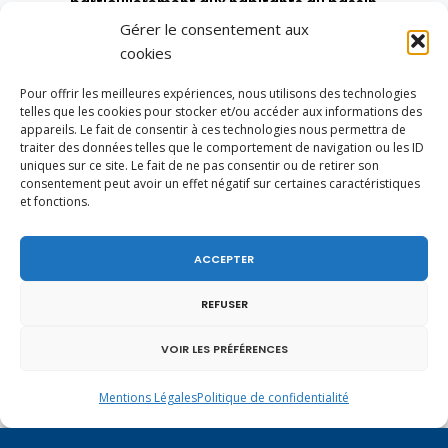
particulièrement aux habitants du bassin
genevois et de l’arc lémanique, avec lesquels la
Gérer le consentement aux
Haute-Savoie entretient des liens étroits et
cookies
quotidiens.
Pour offrir les meilleures expériences, nous utilisons des technologies
telles que les cookies pour stocker et/ou accéder aux informations des
appareils. Le fait de consentir à ces technologies nous permettra de
traiter des données telles que le comportement de navigation ou les ID
uniques sur ce site. Le fait de ne pas consentir ou de retirer son
consentement peut avoir un effet négatif sur certaines caractéristiques
et fonctions.
ACCEPTER
REFUSER
VOIR LES PRÉFÉRENCES
Mentions Légales
Politique de confidentialité
Un dimanche soir pas comme les autres à
Vulbens.