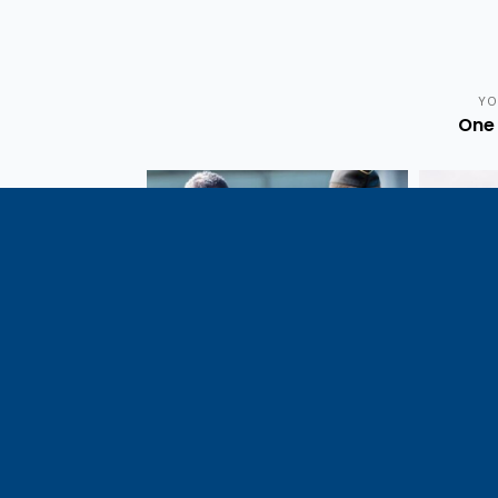
YO
One 
Vote de la loi reconnaissant
En c
une présomption de légitime
célébrati
défense pour les forces de
1291, j
l’ordre
meilleu
voisins e