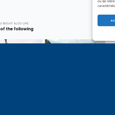
ou de retire
caractéristi
AC
U MIGHT ALSO LIKE
of the following
e 1er août, jour de
Un dimanche soir pas comme
on du Pacte fédéral de
les autres à Vulbens.
e tiens à adresser mes
res salutations à nos
t amis suisses, et plus