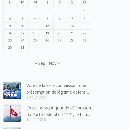
L
M
M
J
V
S
D
1
2
3
4
5
6
7
8
9
10
11
12
13
14
15
16
17
18
19
20
21
22
23
24
25
26
27
28
29
30
31
« Sep
Nov »
Vote de la loi reconnaissant une
présomption de légitime défense
2 août 2026
pour les forces de l’ordre
En ce 1er août, jour de célébration
du Pacte fédéral de 1291, je tiens
1 août 2026
à adresser mes meilleures
salutations à nos voisins et amis