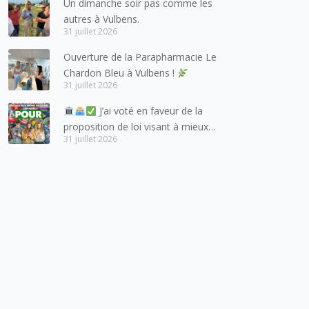
Un dimanche soir pas comme les
suisses, et plus particulièrement
autres à Vulbens.
aux habitants du bassin genevois
31 juillet 2026
et de l’arc lémanique, avec
Ouverture de la Parapharmacie Le
lesquels la Haute-Savoie
Chardon Bleu à Vulbens !
entretient des liens étroits et
31 juillet 2026
quotidiens.
J’ai voté en faveur de la
proposition de loi visant à mieux
31 juillet 2026
protéger les mineurs des risques
liés à l’utilisation des réseaux
sociaux.