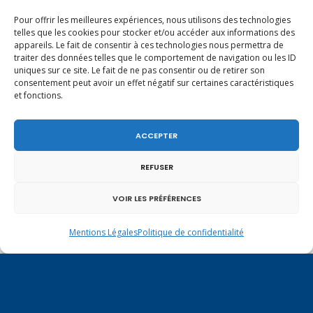
Pour offrir les meilleures expériences, nous utilisons des technologies
telles que les cookies pour stocker et/ou accéder aux informations des
appareils. Le fait de consentir à ces technologies nous permettra de
En ce 1er août, jour de célébration du Pacte
traiter des données telles que le comportement de navigation ou les ID
fédéral de 1291, je tiens à adresser mes meilleures
uniques sur ce site. Le fait de ne pas consentir ou de retirer son
salutations à nos voisins et amis suisses, et plus
consentement peut avoir un effet négatif sur certaines caractéristiques
particulièrement aux habitants du bassin
et fonctions.
genevois et de l’arc lémanique, avec lesquels la
Haute-Savoie entretient des liens étroits et
quotidiens.
ACCEPTER
REFUSER
VOIR LES PRÉFÉRENCES
Mentions Légales
Politique de confidentialité