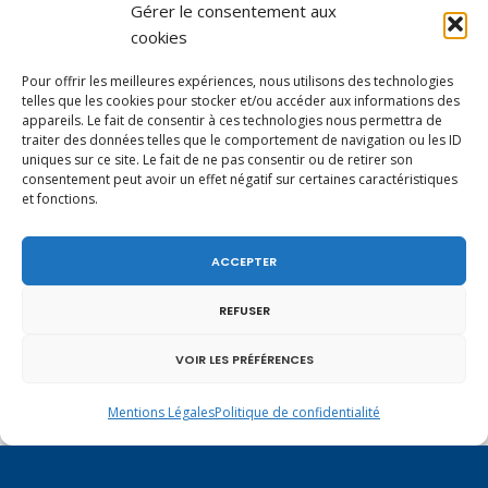
Gérer le consentement aux
cookies
Pour offrir les meilleures expériences, nous utilisons des technologies
telles que les cookies pour stocker et/ou accéder aux informations des
appareils. Le fait de consentir à ces technologies nous permettra de
traiter des données telles que le comportement de navigation ou les ID
En ce 1er août, jour de célébration du Pacte
uniques sur ce site. Le fait de ne pas consentir ou de retirer son
fédéral de 1291, je tiens à adresser mes meilleures
consentement peut avoir un effet négatif sur certaines caractéristiques
salutations à nos voisins et amis suisses, et plus
et fonctions.
particulièrement aux habitants du bassin
genevois et de l’arc lémanique, avec lesquels la
Haute-Savoie entretient des liens étroits et
ACCEPTER
quotidiens.
REFUSER
VOIR LES PRÉFÉRENCES
Mentions Légales
Politique de confidentialité