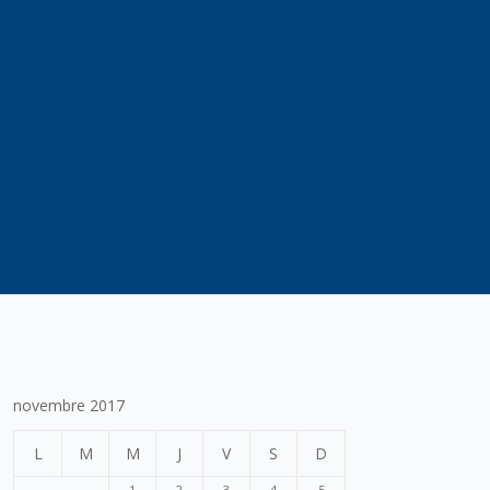
novembre 2017
L
M
M
J
V
S
D
1
2
3
4
5