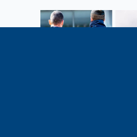
Vote de la loi reconnaissant
En c
une présomption de légitime
célébrati
défense pour les forces de
1291, j
l’ordre
meilleu
voisins e
particul
du bassi
lémaniq
Haute-S
liens é