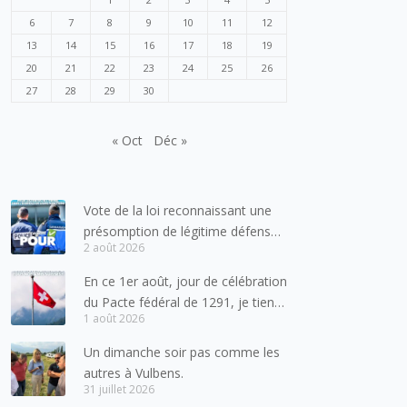
6
7
8
9
10
11
12
13
14
15
16
17
18
19
20
21
22
23
24
25
26
27
28
29
30
« Oct
Déc »
Vote de la loi reconnaissant une
présomption de légitime défense
2 août 2026
pour les forces de l’ordre
En ce 1er août, jour de célébration
du Pacte fédéral de 1291, je tiens
1 août 2026
à adresser mes meilleures
salutations à nos voisins et amis
Un dimanche soir pas comme les
suisses, et plus particulièrement
autres à Vulbens.
aux habitants du bassin genevois
31 juillet 2026
et de l’arc lémanique, avec