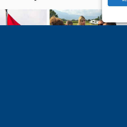
e 1er août, jour de
Un dimanche soir pas comme
on du Pacte fédéral de
les autres à Vulbens.
e tiens à adresser mes
res salutations à nos
t amis suisses, et plus
ièrement aux habitants
n genevois et de l’arc
ue, avec lesquels la
avoie entretient des
troits et quotidiens.