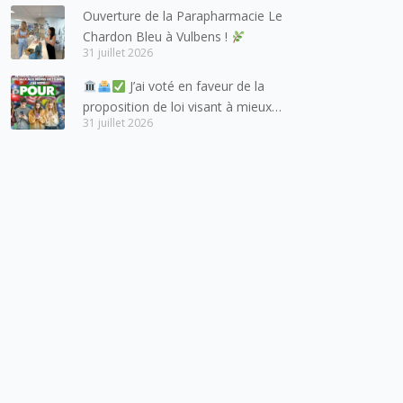
Ouverture de la Parapharmacie Le
lesquels la Haute-Savoie
Chardon Bleu à Vulbens !
entretient des liens étroits et
31 juillet 2026
quotidiens.
J’ai voté en faveur de la
proposition de loi visant à mieux
31 juillet 2026
protéger les mineurs des risques
liés à l’utilisation des réseaux
sociaux.