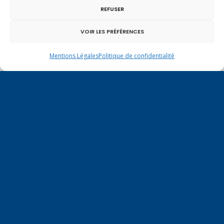
REFUSER
VOIR LES PRÉFÉRENCES
Vote de la loi reconnaissant une présomption de
légitime défense pour les forces de l’ordre
Mentions Légales
Politique de confidentialité
En ce 1er août, jour de célébration du Pacte