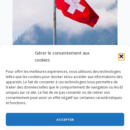
Gérer le consentement aux
En ce 1er août, jour de célébration du Pacte
cookies
fédéral de 1291, je tiens à adresser mes meilleures
salutations à nos voisins et amis suisses, et plus
Pour offrir les meilleures expériences, nous utilisons des technologies
particulièrement aux habitants du bassin
telles que les cookies pour stocker et/ou accéder aux informations des
genevois et de l’arc lémanique, avec lesquels la
appareils. Le fait de consentir à ces technologies nous permettra de
Haute-Savoie entretient des liens étroits et
traiter des données telles que le comportement de navigation ou les ID
quotidiens.
uniques sur ce site. Le fait de ne pas consentir ou de retirer son
consentement peut avoir un effet négatif sur certaines caractéristiques
et fonctions.
ACCEPTER