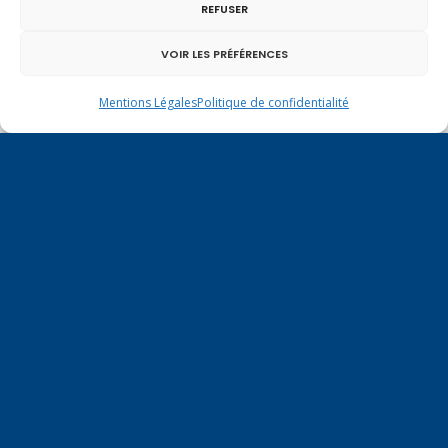
REFUSER
VOIR LES PRÉFÉRENCES
Mentions Légales
Politique de confidentialité
Un dimanche soir pas comme les autres à
Vulbens.
décembre 2017
L
M
M
J
V
S
D
1
2
3
4
5
6
7
8
9
10