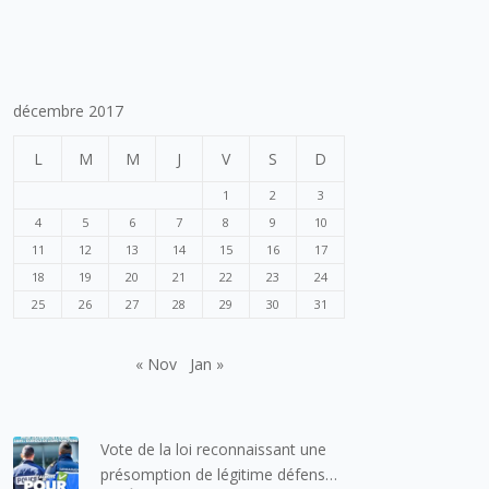
décembre 2017
L
M
M
J
V
S
D
1
2
3
4
5
6
7
8
9
10
11
12
13
14
15
16
17
18
19
20
21
22
23
24
25
26
27
28
29
30
31
« Nov
Jan »
Vote de la loi reconnaissant une
présomption de légitime défense