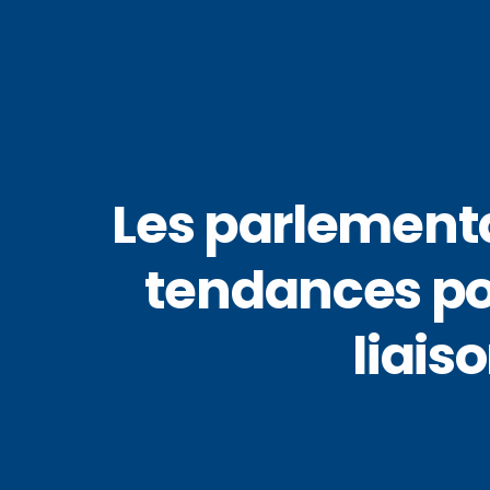
Les parlementa
tendances pol
liais