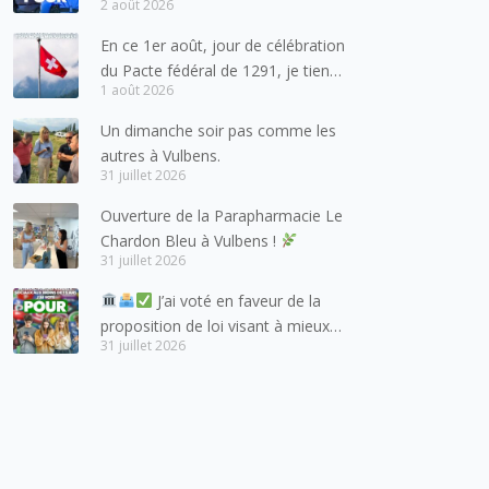
2 août 2026
pour les forces de l’ordre
En ce 1er août, jour de célébration
du Pacte fédéral de 1291, je tiens
1 août 2026
à adresser mes meilleures
salutations à nos voisins et amis
Un dimanche soir pas comme les
suisses, et plus particulièrement
autres à Vulbens.
aux habitants du bassin genevois
31 juillet 2026
et de l’arc lémanique, avec
Ouverture de la Parapharmacie Le
lesquels la Haute-Savoie
Chardon Bleu à Vulbens !
entretient des liens étroits et
31 juillet 2026
quotidiens.
J’ai voté en faveur de la
proposition de loi visant à mieux
31 juillet 2026
protéger les mineurs des risques
liés à l’utilisation des réseaux
sociaux.