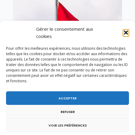
Gérer le consentement aux
cookies
Pour offrir les meilleures expériences, nous utilisons des technologies
telles que les cookies pour stocker et/ou accéder aux informations des
appareils. Le fait de consentir à ces technologies nous permettra de
traiter des données telles que le comportement de navigation ou les ID
uniques sur ce site. Le fait de ne pas consentir ou de retirer son
consentement peut avoir un effet négatif sur certaines caractéristiques
et fonctions.
En ce 1er août, jour de célébration du Pacte
fédéral de 1291, je tiens à adresser mes meilleures
ACCEPTER
salutations à nos voisins et amis suisses, et plus
particulièrement aux habitants du bassin
genevois et de l’arc lémanique, avec lesquels la
REFUSER
Haute-Savoie entretient des liens étroits et
quotidiens.
VOIR LES PRÉFÉRENCES