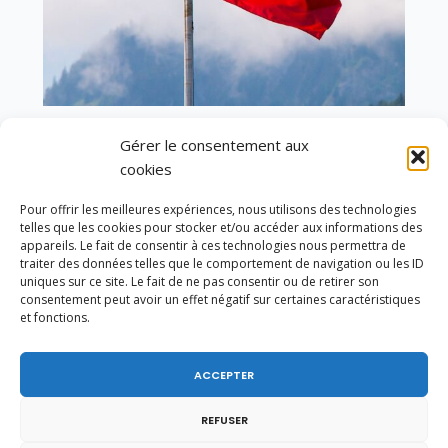
Gérer le consentement aux
En ce 1er août, jour de célébration du Pacte
fédéral de 1291, je tiens à adresser mes meilleures
cookies
salutations à nos voisins et amis suisses, et plus
particulièrement aux habitants du bassin
Pour offrir les meilleures expériences, nous utilisons des technologies
genevois et de l’arc lémanique, avec lesquels la
telles que les cookies pour stocker et/ou accéder aux informations des
Haute-Savoie entretient des liens étroits et
appareils. Le fait de consentir à ces technologies nous permettra de
quotidiens.
traiter des données telles que le comportement de navigation ou les ID
uniques sur ce site. Le fait de ne pas consentir ou de retirer son
consentement peut avoir un effet négatif sur certaines caractéristiques
et fonctions.
ACCEPTER
REFUSER