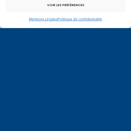
VOIR LES PRÉFÉRENCES
Mentions Légales
Politique de confidentialité
Un dimanche soir pas comme les autres à
Vulbens.
janvier 2018
L
M
M
J
V
S
D
1
2
3
4
5
6
7
8
9
10
11
12
13
14
15
16
17
18
19
20
21
22
23
24
25
26
27
28