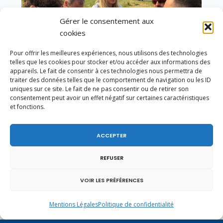
Gérer le consentement aux
cookies
Pour offrir les meilleures expériences, nous utilisons des technologies
telles que les cookies pour stocker et/ou accéder aux informations des
appareils. Le fait de consentir à ces technologies nous permettra de
traiter des données telles que le comportement de navigation ou les ID
uniques sur ce site. Le fait de ne pas consentir ou de retirer son
consentement peut avoir un effet négatif sur certaines caractéristiques
et fonctions.
Un dimanche soir pas comme les autres à
Vulbens.
ACCEPTER
REFUSER
janvier 2018
VOIR LES PRÉFÉRENCES
L
M
M
J
V
S
D
Mentions Légales
Politique de confidentialité
1
2
3
4
5
6
7