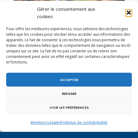
Gérer le consentement aux
cookies
Pour offrir les meilleures expériences, nous utilisons des technologies
telles que les cookies pour stocker et/ou accéder aux informations des
appareils. Le fait de consentir à ces technologies nous permettra de
traiter des données telles que le comportement de navigation ou les ID
uniques sur ce site. Le fait de ne pas consentir ou de retirer son
consentement peut avoir un effet négatif sur certaines caractéristiques
et fonctions.
Un dimanche soir pas comme les autres à
Vulbens.
ACCEPTER
REFUSER
février 2018
VOIR LES PRÉFÉRENCES
L
M
M
J
V
S
D
Mentions Légales
Politique de confidentialité
1
2
3
4
5
6
7
8
9
10
11