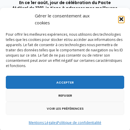
En ce 1er août, jour de célébration du Pacte
fédéral de 1291, je tiens à adresser mes meilleures
salutations à nos voisins et amis suisses, et plus
Gérer le consentement aux
particulièrement aux habitants du bassin
cookies
genevois et de l’arc lémanique, avec lesquels la
Haute-Savoie entretient des liens étroits et
Pour offrir les meilleures expériences, nous utilisons des technologies
quotidiens.
telles que les cookies pour stocker et/ou accéder aux informations des
appareils. Le fait de consentir à ces technologies nous permettra de
traiter des données telles que le comportement de navigation ou les ID
uniques sur ce site. Le fait de ne pas consentir ou de retirer son
consentement peut avoir un effet négatif sur certaines caractéristiques
et fonctions.
ACCEPTER
REFUSER
VOIR LES PRÉFÉRENCES
Mentions Légales
Politique de confidentialité