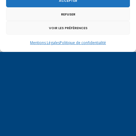
ACCEPTER
REFUSER
VOIR LES PRÉFÉRENCES
Mentions Légales
Politique de confidentialité
Un dimanche soir pas comme les autres à
Vulbens.
mars 2018
L
M
M
J
V
S
D