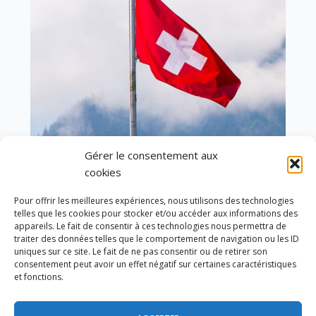
Gérer le consentement aux
cookies
En ce 1er août, jour de célébration du Pacte
fédéral de 1291, je tiens à adresser mes meilleures
Pour offrir les meilleures expériences, nous utilisons des technologies
salutations à nos voisins et amis suisses, et plus
telles que les cookies pour stocker et/ou accéder aux informations des
particulièrement aux habitants du bassin
appareils. Le fait de consentir à ces technologies nous permettra de
genevois et de l’arc lémanique, avec lesquels la
traiter des données telles que le comportement de navigation ou les ID
Haute-Savoie entretient des liens étroits et
uniques sur ce site. Le fait de ne pas consentir ou de retirer son
quotidiens.
consentement peut avoir un effet négatif sur certaines caractéristiques
et fonctions.