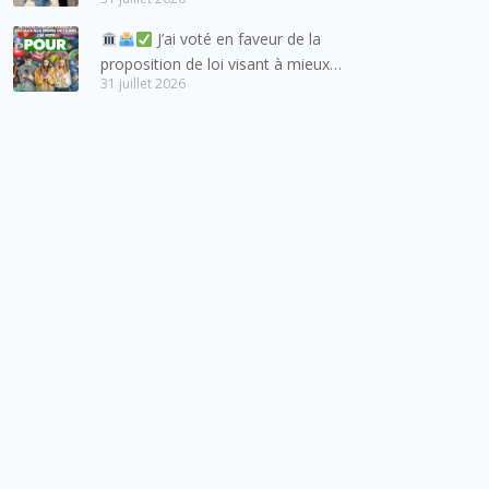
quotidiens.
J’ai voté en faveur de la
proposition de loi visant à mieux
31 juillet 2026
protéger les mineurs des risques
liés à l’utilisation des réseaux
sociaux.