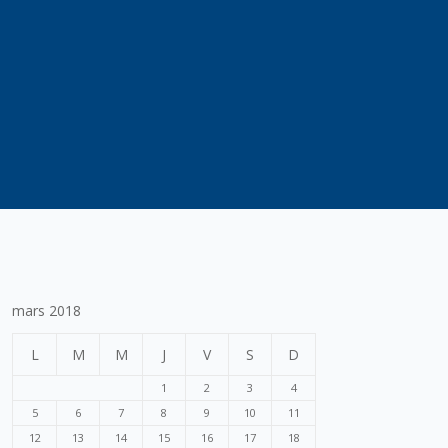
mars 2018
L
M
M
J
V
S
D
1
2
3
4
5
6
7
8
9
10
11
12
13
14
15
16
17
18