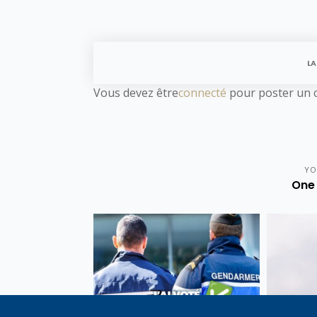
LA
Vous devez être
connecté
pour poster un 
YO
One 