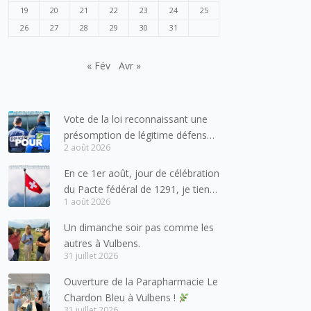
19
20
21
22
23
24
25
26
27
28
29
30
31
« Fév
Avr »
Vote de la loi reconnaissant une
présomption de légitime défense
2 août 2026
pour les forces de l’ordre
En ce 1er août, jour de célébration
du Pacte fédéral de 1291, je tiens
1 août 2026
à adresser mes meilleures
salutations à nos voisins et amis
Un dimanche soir pas comme les
suisses, et plus particulièrement
autres à Vulbens.
aux habitants du bassin genevois
31 juillet 2026
et de l’arc lémanique, avec
Ouverture de la Parapharmacie Le
lesquels la Haute-Savoie
Chardon Bleu à Vulbens !
entretient des liens étroits et
31 juillet 2026