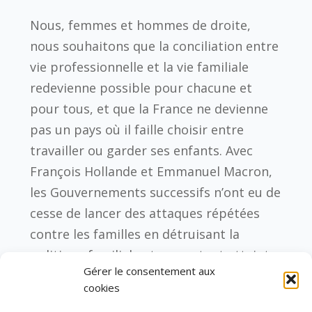
Nous, femmes et hommes de droite,
nous souhaitons que la conciliation entre
vie professionnelle et la vie familiale
redevienne possible pour chacune et
pour tous, et que la France ne devienne
pas un pays où il faille choisir entre
travailler ou garder ses enfants. Avec
François Hollande et Emmanuel Macron,
les Gouvernements successifs n’ont eu de
cesse de lancer des attaques répétées
contre les familles en détruisant la
politique familiale et en portant atteinte
Gérer le consentement aux
en premier lieu à l’autonomie des
cookies
femmes
.
Nous défendrons donc