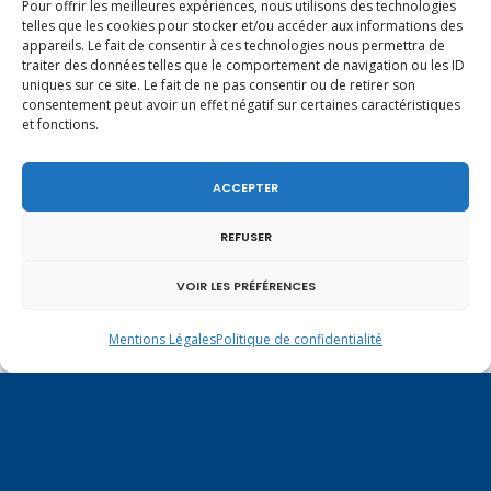
fermement les aides à la garde et les
Pour offrir les meilleures expériences, nous utilisons des technologies
telles que les cookies pour stocker et/ou accéder aux informations des
aides sociales pour les parents, comme la
appareils. Le fait de consentir à ces technologies nous permettra de
traiter des données telles que le comportement de navigation ou les ID
Paje, aujourd’hui attaquée.
uniques sur ce site. Le fait de ne pas consentir ou de retirer son
consentement peut avoir un effet négatif sur certaines caractéristiques
et fonctions.
Le match entre les « anciens » et les «
modernes » n’est qu’une construction
ACCEPTER
politique grotesque de la part d’un parti
en manque de fond et d’héritage. Pour les
REFUSER
droits des femmes, nous voulons jouer
VOIR LES PRÉFÉRENCES
collectif.
Mentions Légales
Politique de confidentialité
Virginie Duby-Muller, députée LR de
Haute-Savoie, Valérie Boyer, députée LR
des Bouches-du-Rhône, Annie Genevard,
vice-présidente de l’Assemblée nationale,