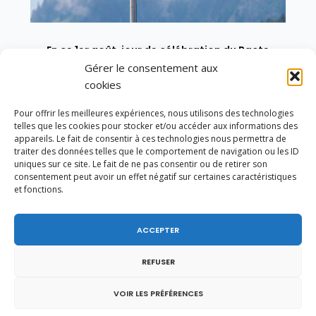
En ce 1er août, jour de célébration du Pacte
fédéral de 1291, je tiens à adresser mes meilleures
Gérer le consentement aux
salutations à nos voisins et amis suisses, et plus
cookies
particulièrement aux habitants du bassin
genevois et de l’arc lémanique, avec lesquels la
Pour offrir les meilleures expériences, nous utilisons des technologies
Haute-Savoie entretient des liens étroits et
telles que les cookies pour stocker et/ou accéder aux informations des
quotidiens.
appareils. Le fait de consentir à ces technologies nous permettra de
traiter des données telles que le comportement de navigation ou les ID
uniques sur ce site. Le fait de ne pas consentir ou de retirer son
consentement peut avoir un effet négatif sur certaines caractéristiques
et fonctions.
ACCEPTER
REFUSER
VOIR LES PRÉFÉRENCES