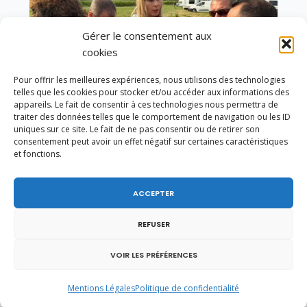
Gérer le consentement aux
cookies
Pour offrir les meilleures expériences, nous utilisons des technologies
telles que les cookies pour stocker et/ou accéder aux informations des
appareils. Le fait de consentir à ces technologies nous permettra de
traiter des données telles que le comportement de navigation ou les ID
uniques sur ce site. Le fait de ne pas consentir ou de retirer son
consentement peut avoir un effet négatif sur certaines caractéristiques
et fonctions.
Un dimanche soir pas comme les autres à
Vulbens.
ACCEPTER
REFUSER
juin 2018
VOIR LES PRÉFÉRENCES
L
M
M
J
V
S
D
Mentions Légales
Politique de confidentialité