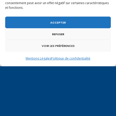
consentement peut avoir un effet négatif sur certaines caractéristiques
et fonctions.
ACCEPTER
REFUSER
Un dimanche soir pas comme les autres à
VOIR LES PRÉFÉRENCES
Vulbens.
Mentions Légales
Politique de confidentialité
octobre 2018
L
M
M
J
V
S
D
1
2
3
4
5
6
7
8
9
10
11
12
13
14
15
16
17
18
19
20
21