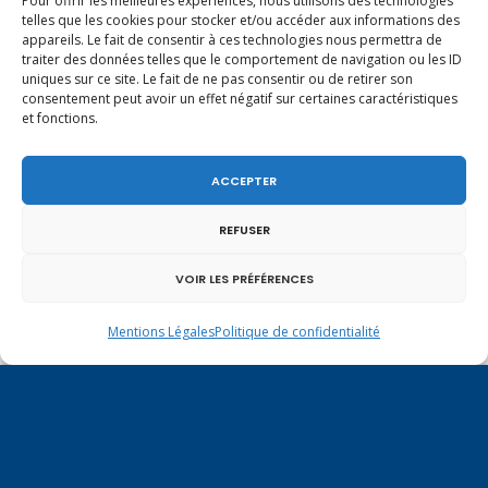
Pour offrir les meilleures expériences, nous utilisons des technologies
telles que les cookies pour stocker et/ou accéder aux informations des
appareils. Le fait de consentir à ces technologies nous permettra de
En ce 1er août, jour de célébration du Pacte
traiter des données telles que le comportement de navigation ou les ID
uniques sur ce site. Le fait de ne pas consentir ou de retirer son
fédéral de 1291, je tiens à adresser mes meilleures
consentement peut avoir un effet négatif sur certaines caractéristiques
salutations à nos voisins et amis suisses, et plus
et fonctions.
particulièrement aux habitants du bassin
genevois et de l’arc lémanique, avec lesquels la
Haute-Savoie entretient des liens étroits et
ACCEPTER
quotidiens.
REFUSER
VOIR LES PRÉFÉRENCES
Mentions Légales
Politique de confidentialité