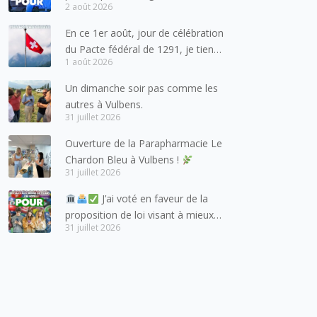
2 août 2026
pour les forces de l’ordre
En ce 1er août, jour de célébration
du Pacte fédéral de 1291, je tiens
1 août 2026
à adresser mes meilleures
salutations à nos voisins et amis
Un dimanche soir pas comme les
suisses, et plus particulièrement
autres à Vulbens.
aux habitants du bassin genevois
31 juillet 2026
et de l’arc lémanique, avec
Ouverture de la Parapharmacie Le
lesquels la Haute-Savoie
Chardon Bleu à Vulbens !
entretient des liens étroits et
31 juillet 2026
quotidiens.
J’ai voté en faveur de la
proposition de loi visant à mieux
31 juillet 2026
protéger les mineurs des risques
liés à l’utilisation des réseaux
sociaux.