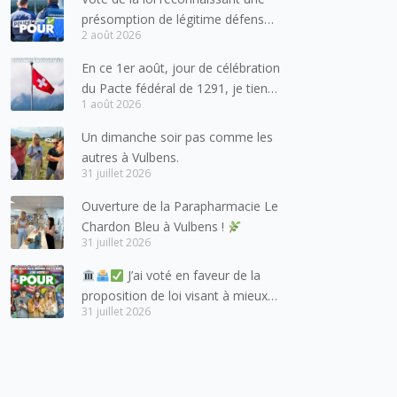
présomption de légitime défense
2 août 2026
pour les forces de l’ordre
En ce 1er août, jour de célébration
du Pacte fédéral de 1291, je tiens
1 août 2026
à adresser mes meilleures
salutations à nos voisins et amis
Un dimanche soir pas comme les
suisses, et plus particulièrement
autres à Vulbens.
aux habitants du bassin genevois
31 juillet 2026
et de l’arc lémanique, avec
Ouverture de la Parapharmacie Le
lesquels la Haute-Savoie
Chardon Bleu à Vulbens !
entretient des liens étroits et
31 juillet 2026
quotidiens.
J’ai voté en faveur de la
proposition de loi visant à mieux
31 juillet 2026
protéger les mineurs des risques
liés à l’utilisation des réseaux
sociaux.