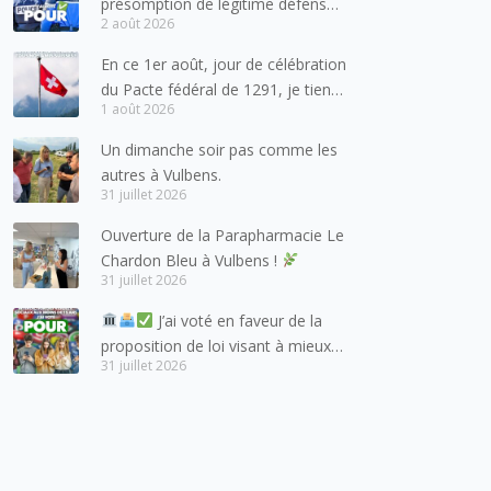
présomption de légitime défense
2 août 2026
pour les forces de l’ordre
En ce 1er août, jour de célébration
du Pacte fédéral de 1291, je tiens
1 août 2026
à adresser mes meilleures
salutations à nos voisins et amis
Un dimanche soir pas comme les
suisses, et plus particulièrement
autres à Vulbens.
aux habitants du bassin genevois
31 juillet 2026
et de l’arc lémanique, avec
Ouverture de la Parapharmacie Le
lesquels la Haute-Savoie
Chardon Bleu à Vulbens !
entretient des liens étroits et
31 juillet 2026
quotidiens.
J’ai voté en faveur de la
proposition de loi visant à mieux
31 juillet 2026
protéger les mineurs des risques
liés à l’utilisation des réseaux
sociaux.