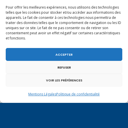
Pour offrir les meilleures expériences, nous utilisons des technologies
telles que les cookies pour stocker et/ou accéder aux informations des
appareils. Le fait de consentir à ces technologies nous permettra de
traiter des données telles que le comportement de navigation ou les ID
En ce 1er août, jour de célébration du Pacte
uniques sur ce site. Le fait de ne pas consentir ou de retirer son
fédéral de 1291, je tiens à adresser mes meilleures
consentement peut avoir un effet négatif sur certaines caractéristiques
salutations à nos voisins et amis suisses, et plus
et fonctions.
particulièrement aux habitants du bassin
genevois et de l’arc lémanique, avec lesquels la
Haute-Savoie entretient des liens étroits et
ACCEPTER
quotidiens.
REFUSER
VOIR LES PRÉFÉRENCES
Mentions Légales
Politique de confidentialité