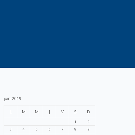
juin 2019
L
M
M
J
V
S
D
1
2
3
4
5
6
7
8
9