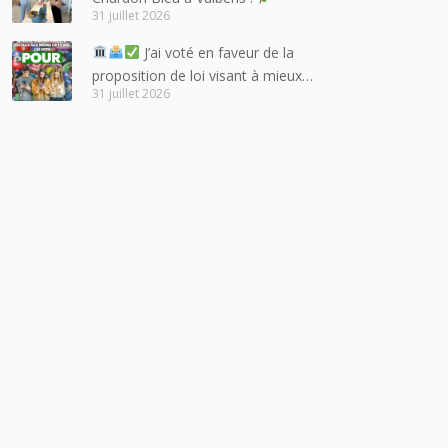
entretient des liens étroits et
31 juillet 2026
quotidiens.
J’ai voté en faveur de la
proposition de loi visant à mieux
31 juillet 2026
protéger les mineurs des risques
liés à l’utilisation des réseaux
sociaux.