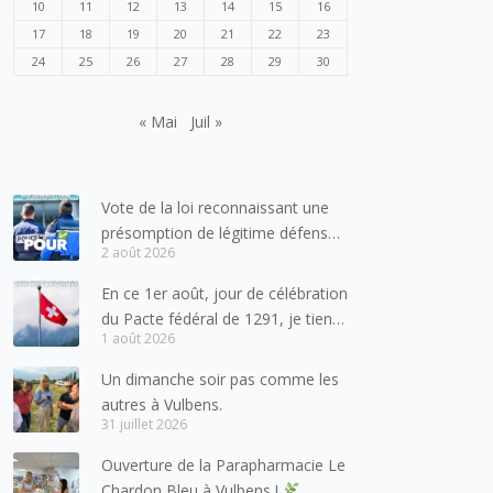
10
11
12
13
14
15
16
17
18
19
20
21
22
23
24
25
26
27
28
29
30
« Mai
Juil »
Vote de la loi reconnaissant une
présomption de légitime défense
2 août 2026
pour les forces de l’ordre
En ce 1er août, jour de célébration
du Pacte fédéral de 1291, je tiens
1 août 2026
à adresser mes meilleures
salutations à nos voisins et amis
Un dimanche soir pas comme les
suisses, et plus particulièrement
autres à Vulbens.
aux habitants du bassin genevois
31 juillet 2026
et de l’arc lémanique, avec
Ouverture de la Parapharmacie Le
lesquels la Haute-Savoie
Chardon Bleu à Vulbens !