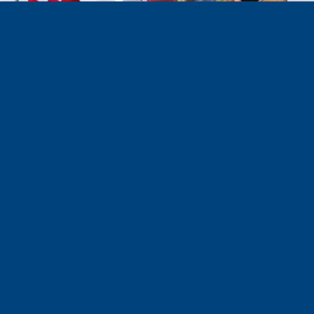
e 1er août, jour de
Un dimanche soir pas comme
on du Pacte fédéral de
les autres à Vulbens.
e tiens à adresser mes
res salutations à nos
t amis suisses, et plus
ièrement aux habitants
n genevois et de l’arc
ue, avec lesquels la
avoie entretient des
troits et quotidiens.
Vétraz-Monthoux / assemblée générale de l’association Nous Aussi