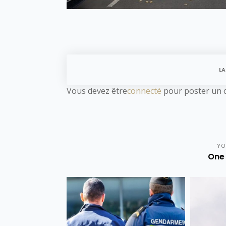
LA
Vous devez être
connecté
pour poster un 
YO
One 