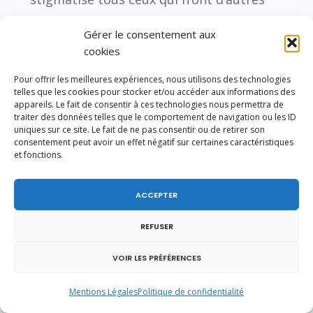
alternatives à la voiture, et en particulier
Gérer le consentement aux
les ruraux et les péri-urbains, avec une
cookies
hausse impossible à supporter de la
Pour offrir les meilleures expériences, nous utilisons des technologies
fiscalité sur les carburants.
telles que les cookies pour stocker et/ou accéder aux informations des
appareils. Le fait de consentir à ces technologies nous permettra de
traiter des données telles que le comportement de navigation ou les ID
Bref au lieu d’être le Gouvernement du
uniques sur ce site. Le fait de ne pas consentir ou de retirer son
consentement peut avoir un effet négatif sur certaines caractéristiques
pouvoir d’achat des Français, vous avez
et fonctions.
préféré le diminuer de 4,5 milliards
d’euros après votre première année de
ACCEPTER
quinquennat.
REFUSER
Vous vouliez restaurer l’autorité de l’État,
VOIR LES PRÉFÉRENCES
mais celle-ci n’a cessé d’être bafoué par
les casseurs qui ont pris en otage le
Mentions Légales
Politique de confidentialité