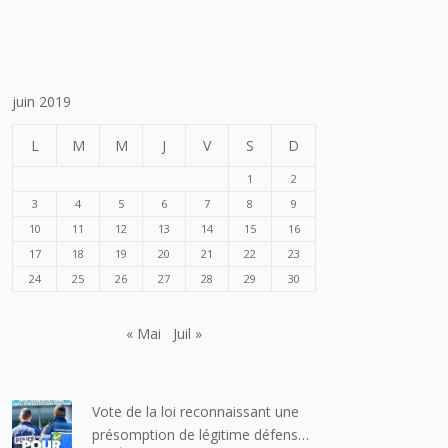
juin 2019
L
M
M
J
V
S
D
1
2
3
4
5
6
7
8
9
10
11
12
13
14
15
16
17
18
19
20
21
22
23
24
25
26
27
28
29
30
« Mai
Juil »
Vote de la loi reconnaissant une
présomption de légitime défense