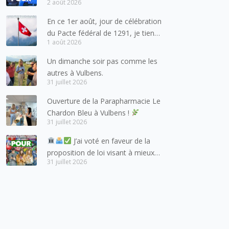
2 août 2026
pour les forces de l’ordre
En ce 1er août, jour de célébration
du Pacte fédéral de 1291, je tiens
1 août 2026
à adresser mes meilleures
salutations à nos voisins et amis
Un dimanche soir pas comme les
suisses, et plus particulièrement
autres à Vulbens.
aux habitants du bassin genevois
31 juillet 2026
et de l’arc lémanique, avec
Ouverture de la Parapharmacie Le
lesquels la Haute-Savoie
Chardon Bleu à Vulbens !
entretient des liens étroits et
31 juillet 2026
quotidiens.
J’ai voté en faveur de la
proposition de loi visant à mieux
31 juillet 2026
protéger les mineurs des risques
liés à l’utilisation des réseaux
sociaux.