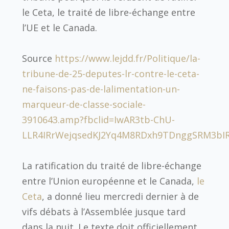
le Ceta, le traité de libre-échange entre
l’UE et le Canada.
Source
https://www.lejdd.fr/Politique/la-
tribune-de-25-deputes-lr-contre-le-ceta-
ne-faisons-pas-de-lalimentation-un-
marqueur-de-classe-sociale-
3910643.amp?fbclid=IwAR3tb-ChU-
LLR4IRrWejqsedKJ2Yq4M8RDxh9TDnggSRM3bIR
La ratification du traité de libre-échange
entre l’Union européenne et le Canada,
le
Ceta
, a donné lieu mercredi dernier à de
vifs débats à l’Assemblée jusque tard
dans la nuit. Le texte doit officiellement