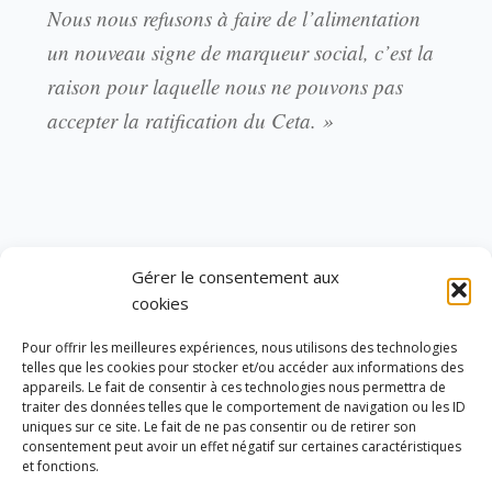
Nous nous refusons à faire de l’alimentation
un nouveau signe de marqueur social, c’est la
raison pour laquelle nous ne pouvons pas
accepter la ratification du Ceta. »
Liste des signataires :
Gérer le consentement aux
cookies
Julien DIVE député de l’Aisne
Pour offrir les meilleures expériences, nous utilisons des technologies
Marine BRENIER députée des Alpes-
telles que les cookies pour stocker et/ou accéder aux informations des
Maritimes
appareils. Le fait de consentir à ces technologies nous permettra de
traiter des données telles que le comportement de navigation ou les ID
Mansour KAMARDINE député de
uniques sur ce site. Le fait de ne pas consentir ou de retirer son
consentement peut avoir un effet négatif sur certaines caractéristiques
Mayotte
et fonctions.
Valérie BOYER députée des Bouches-