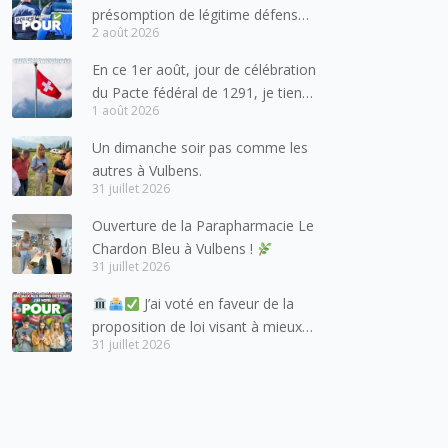
présomption de légitime défense
2 août 2026
pour les forces de l’ordre
En ce 1er août, jour de célébration
du Pacte fédéral de 1291, je tiens
1 août 2026
à adresser mes meilleures
salutations à nos voisins et amis
Un dimanche soir pas comme les
suisses, et plus particulièrement
autres à Vulbens.
aux habitants du bassin genevois
31 juillet 2026
et de l’arc lémanique, avec
Ouverture de la Parapharmacie Le
lesquels la Haute-Savoie
Chardon Bleu à Vulbens !
entretient des liens étroits et
31 juillet 2026
quotidiens.
J’ai voté en faveur de la
proposition de loi visant à mieux
31 juillet 2026
protéger les mineurs des risques
liés à l’utilisation des réseaux
sociaux.