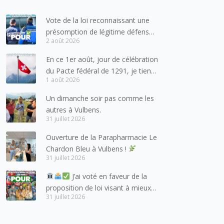
Vote de la loi reconnaissant une
présomption de légitime défense
2 août 2026
pour les forces de l’ordre
En ce 1er août, jour de célébration
du Pacte fédéral de 1291, je tiens
1 août 2026
à adresser mes meilleures
salutations à nos voisins et amis
Un dimanche soir pas comme les
suisses, et plus particulièrement
autres à Vulbens.
aux habitants du bassin genevois
31 juillet 2026
et de l’arc lémanique, avec
Ouverture de la Parapharmacie Le
lesquels la Haute-Savoie
Chardon Bleu à Vulbens !
entretient des liens étroits et
31 juillet 2026
quotidiens.
J’ai voté en faveur de la
proposition de loi visant à mieux
31 juillet 2026
protéger les mineurs des risques
liés à l’utilisation des réseaux
sociaux.