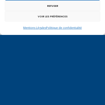
Vulbens.
REFUSER
VOIR LES PRÉFÉRENCES
septembre 2019
Mentions Légales
Politique de confidentialité
L
M
M
J
V
S
D
1
2
3
4
5
6
7
8
9
10
11
12
13
14
15
16
17
18
19
20
21
22
23
24
25
26
27
28
29
30
« Août
Oct »