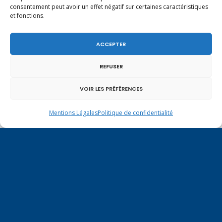
consentement peut avoir un effet négatif sur certaines caractéristiques
et fonctions.
ACCEPTER
REFUSER
Un dimanche soir pas comme les autres à
Vulbens.
VOIR LES PRÉFÉRENCES
Mentions Légales
Politique de confidentialité
septembre 2019
L
M
M
J
V
S
D
1
2
3
4
5
6
7
8
9
10
11
12
13
14
15
16
17
18
19
20
21
22