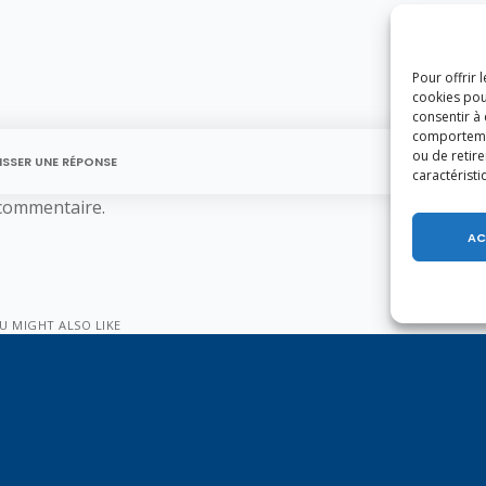
Pour offrir 
cookies pou
consentir à
comportement
ou de retire
ISSER UNE RÉPONSE
caractéristi
commentaire.
AC
U MIGHT ALSO LIKE
of the following