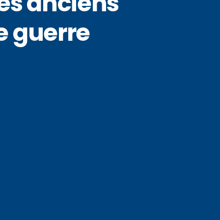
des anciens
e guerre