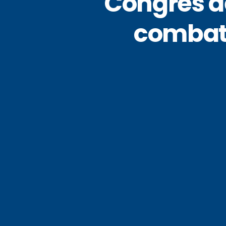
Congrès de
combatt