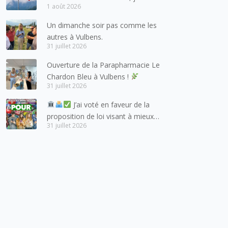
1 août 2026
à adresser mes meilleures
salutations à nos voisins et amis
Un dimanche soir pas comme les
suisses, et plus particulièrement
autres à Vulbens.
aux habitants du bassin genevois
31 juillet 2026
et de l’arc lémanique, avec
Ouverture de la Parapharmacie Le
lesquels la Haute-Savoie
Chardon Bleu à Vulbens !
entretient des liens étroits et
31 juillet 2026
quotidiens.
J’ai voté en faveur de la
proposition de loi visant à mieux
31 juillet 2026
protéger les mineurs des risques
liés à l’utilisation des réseaux
sociaux.