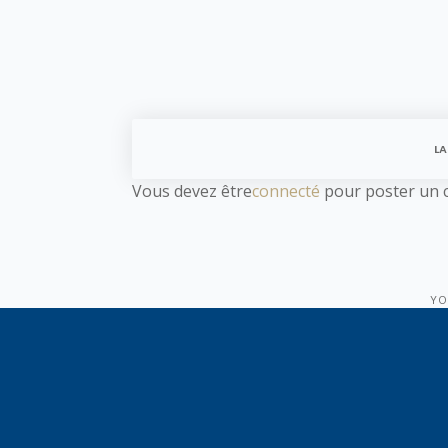
LA
Vous devez être
connecté
pour poster un 
YO
One 