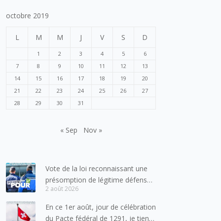
octobre 2019
L
M
M
J
V
S
D
1
2
3
4
5
6
7
8
9
10
11
12
13
14
15
16
17
18
19
20
21
22
23
24
25
26
27
28
29
30
31
« Sep
Nov »
Vote de la loi reconnaissant une
présomption de légitime défense
2 août 2026
pour les forces de l’ordre
En ce 1er août, jour de célébration
du Pacte fédéral de 1291, je tiens