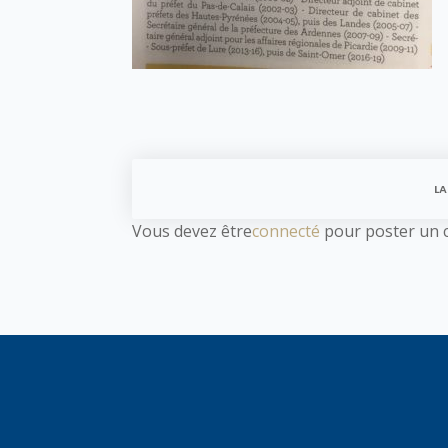
LA
Vous devez être
connecté
pour poster un 
YO
One 