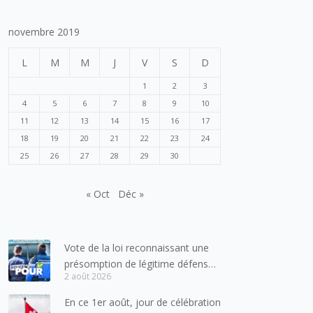
novembre 2019
L
M
M
J
V
S
D
1
2
3
4
5
6
7
8
9
10
11
12
13
14
15
16
17
18
19
20
21
22
23
24
25
26
27
28
29
30
« Oct
Déc »
Vote de la loi reconnaissant une
présomption de légitime défense
2 août 2026
pour les forces de l’ordre
En ce 1er août, jour de célébration