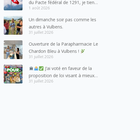
du Pacte fédéral de 1291, je tiens
1 août 2026
à adresser mes meilleures
salutations à nos voisins et amis
Un dimanche soir pas comme les
suisses, et plus particulièrement
autres à Vulbens.
aux habitants du bassin genevois
31 juillet 2026
et de l’arc lémanique, avec
Ouverture de la Parapharmacie Le
lesquels la Haute-Savoie
Chardon Bleu à Vulbens !
entretient des liens étroits et
31 juillet 2026
quotidiens.
J’ai voté en faveur de la
proposition de loi visant à mieux
31 juillet 2026
protéger les mineurs des risques
liés à l’utilisation des réseaux
sociaux.