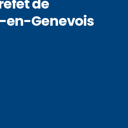
éfet de
en-en-Genevois