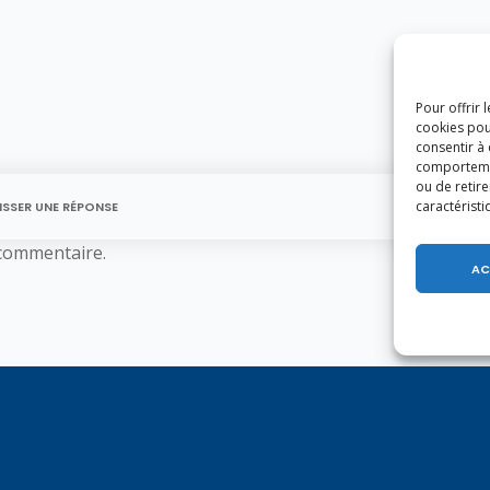
Pour offrir 
cookies pou
consentir à
comportement
ou de retire
caractéristi
ISSER UNE RÉPONSE
commentaire.
AC
U MIGHT ALSO LIKE
of the following