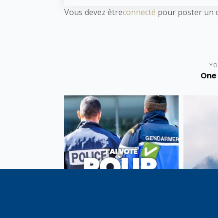
Vous devez être
connecté
pour poster un 
YO
One 
Vote de la loi reconnaissant
En c
une présomption de légitime
célébrati