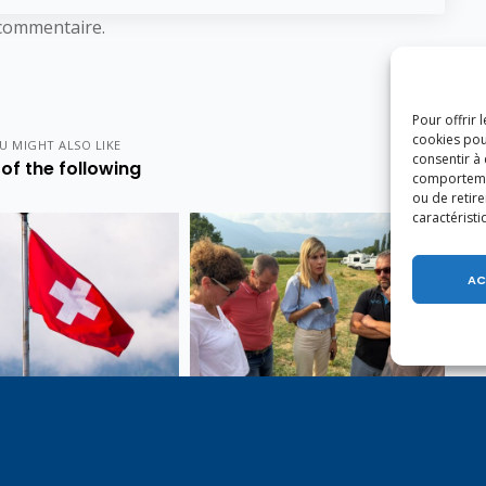
commentaire.
Pour offrir 
cookies pou
U MIGHT ALSO LIKE
consentir à
of the following
comportement
ou de retire
caractéristi
AC
e 1er août, jour de
Un dimanche soir pas comme
on du Pacte fédéral de
les autres à Vulbens.