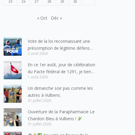
25
26
27
28
29
30
« Oct
Déc »
Vote de la loi reconnaissant une
présomption de légitime défense
2 août 2026
pour les forces de l’ordre
En ce 1er août, jour de célébration
du Pacte fédéral de 1291, je tiens
1 août 2026
à adresser mes meilleures
salutations à nos voisins et amis
Un dimanche soir pas comme les
suisses, et plus particulièrement
autres à Vulbens.
aux habitants du bassin genevois
31 juillet 2026
et de l’arc lémanique, avec
Ouverture de la Parapharmacie Le
lesquels la Haute-Savoie
Chardon Bleu à Vulbens !
entretient des liens étroits et
31 juillet 2026
quotidiens.