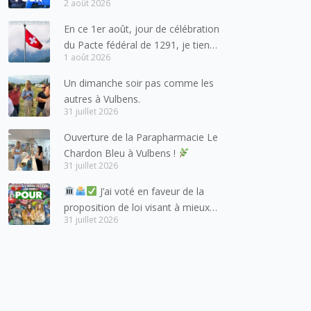
2 août 2026
pour les forces de l’ordre
En ce 1er août, jour de célébration
du Pacte fédéral de 1291, je tiens
1 août 2026
à adresser mes meilleures
salutations à nos voisins et amis
Un dimanche soir pas comme les
suisses, et plus particulièrement
autres à Vulbens.
aux habitants du bassin genevois
31 juillet 2026
et de l’arc lémanique, avec
Ouverture de la Parapharmacie Le
lesquels la Haute-Savoie
Chardon Bleu à Vulbens !
entretient des liens étroits et
31 juillet 2026
quotidiens.
J’ai voté en faveur de la
proposition de loi visant à mieux
31 juillet 2026
protéger les mineurs des risques
liés à l’utilisation des réseaux
sociaux.