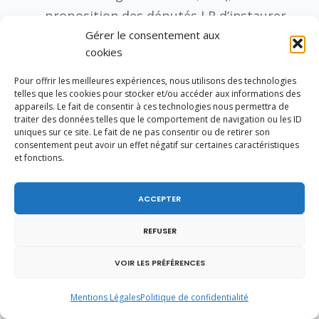
proposition des députés LR d’instaurer
Gérer le consentement aux
un prêt à taux zéro dédié dit «
PTZ
cookies
Coronavirus
».
Seul 90% des emprunts sont garantis
Pour offrir les meilleures expériences, nous utilisons des technologies
telles que les cookies pour stocker et/ou accéder aux informations des
ce qui génère une certaine frilosité de
appareils. Le fait de consentir à ces technologies nous permettra de
traiter des données telles que le comportement de navigation ou les ID
certains réseaux bancaires
qui refusent
uniques sur ce site. Le fait de ne pas consentir ou de retirer son
des prêts de manière injustifiée.
consentement peut avoir un effet négatif sur certaines caractéristiques
et fonctions.
L’Allemagne garantit désormais 100% des
ACCEPTER
emprunts et le patron de la BPI (Nicolas
Dufourcq) a également émis l’idée de
REFUSER
monter jusqu’à 100% de garantie.
VOIR LES PRÉFÉRENCES
Mentions Légales
Politique de confidentialité