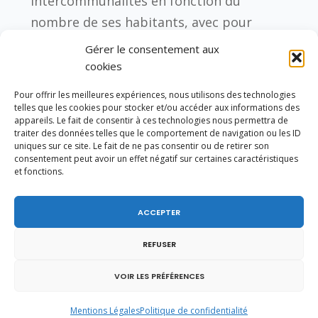
intercommunalités en fonction du
nombre de ses habitants, avec pour
priorité l’accompagnement des plus
Gérer le consentement aux
petites d’entre elles.
cookies
Les aides à l’agriculture
Pour offrir les meilleures expériences, nous utilisons des technologies
telles que les cookies pour stocker et/ou accéder aux informations des
La crise du Covid 19 n’épargne pas les
appareils. Le fait de consentir à ces technologies nous permettra de
activités agricoles et se surajoute à une
traiter des données telles que le comportement de navigation ou les ID
uniques sur ce site. Le fait de ne pas consentir ou de retirer son
situation qui, pour certains secteurs,
consentement peut avoir un effet négatif sur certaines caractéristiques
et fonctions.
était déjà difficile. L’agriculture de Savoie
Mont Blanc est ainsi touchée de plein
ACCEPTER
fouet par la fin prématurée de la saison
touristique hivernale, la fermeture des
REFUSER
restaurants, la très forte diminution de
VOIR LES PRÉFÉRENCES
consommation des produits de terroir.
Les
filières laitière, viticole et
Mentions Légales
Politique de confidentialité