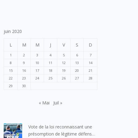
juin 2020
L
M
M
J
V
S
D
1
2
3
4
5
6
7
8
9
10
11
12
13
14
15
16
17
18
19
20
21
22
23
24
25
26
27
28
29
30
« Mai
Juil »
Vote de la loi reconnaissant une
présomption de légitime défense