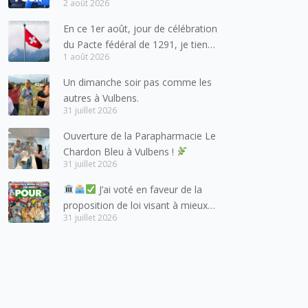
2 août 2026
pour les forces de l’ordre
En ce 1er août, jour de célébration
du Pacte fédéral de 1291, je tiens
1 août 2026
à adresser mes meilleures
salutations à nos voisins et amis
Un dimanche soir pas comme les
suisses, et plus particulièrement
autres à Vulbens.
aux habitants du bassin genevois
31 juillet 2026
et de l’arc lémanique, avec
Ouverture de la Parapharmacie Le
lesquels la Haute-Savoie
Chardon Bleu à Vulbens !
entretient des liens étroits et
31 juillet 2026
quotidiens.
J’ai voté en faveur de la
proposition de loi visant à mieux
31 juillet 2026
protéger les mineurs des risques
liés à l’utilisation des réseaux
sociaux.