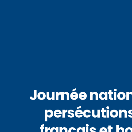
Journée nation
persécutions 
français et h