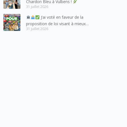
Chardon Bleu à Vulbens !
entretient des liens étroits et
31 juillet 2026
quotidiens.
J’ai voté en faveur de la
proposition de loi visant à mieux
31 juillet 2026
protéger les mineurs des risques
liés à l’utilisation des réseaux
sociaux.