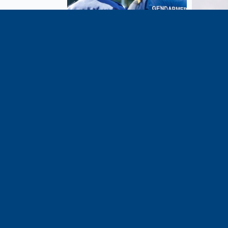
Vote de la loi reconnaissant
En c
une présomption de légitime
célébrati
défense pour les forces de
1291, j
l’ordre
meilleu
voisins e
particul
du bassi
lémaniq
Haute-S
liens é