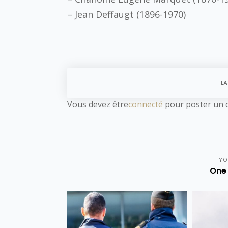
– Jean Deffaugt (1896-1970)
LA
Vous devez être
connecté
pour poster un 
YO
One 