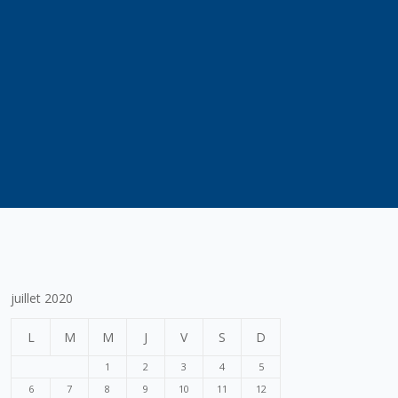
juillet 2020
L
M
M
J
V
S
D
1
2
3
4
5
6
7
8
9
10
11
12