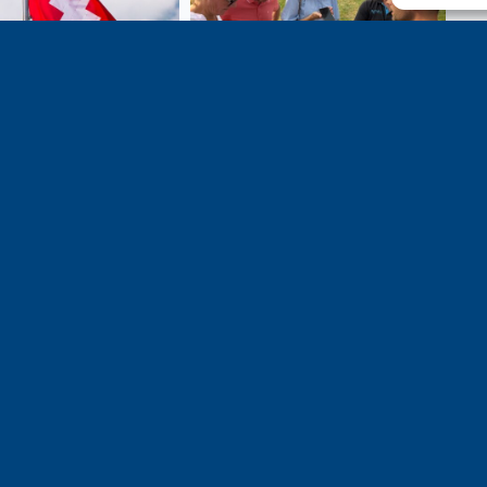
e 1er août, jour de
Un dimanche soir pas comme
on du Pacte fédéral de
les autres à Vulbens.
e tiens à adresser mes
res salutations à nos
t amis suisses, et plus
ièrement aux habitants
n genevois et de l’arc
ue, avec lesquels la
avoie entretient des
troits et quotidiens.