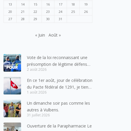
13
14
15
16
17
18
19
20
21
22
23
24
25
26
27
28
29
30
31
« Juin
Août »
Vote de la loi reconnaissant une
présomption de légitime défense
2 août 2026
pour les forces de l’ordre
En ce 1er août, jour de célébration
du Pacte fédéral de 1291, je tiens
1 août 2026
à adresser mes meilleures
salutations à nos voisins et amis
Un dimanche soir pas comme les
suisses, et plus particulièrement
autres à Vulbens.
aux habitants du bassin genevois
31 juillet 2026
et de l’arc lémanique, avec
Ouverture de la Parapharmacie Le
lesquels la Haute-Savoie