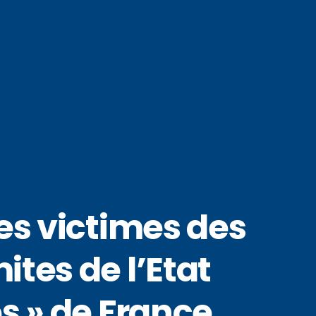
es victimes des
ites de l’Etat
s » de France.