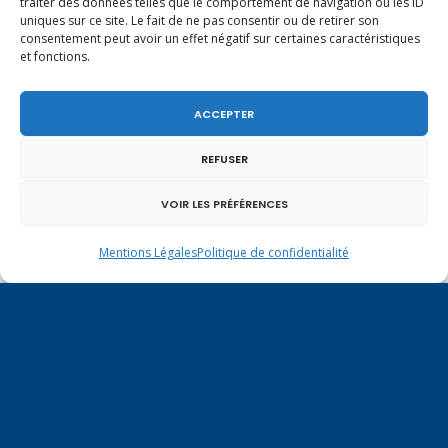
traiter des données telles que le comportement de navigation ou les ID
uniques sur ce site. Le fait de ne pas consentir ou de retirer son
consentement peut avoir un effet négatif sur certaines caractéristiques
et fonctions.
ACCEPTER
REFUSER
VOIR LES PRÉFÉRENCES
Un dimanche soir pas comme les autres à
Mentions Légales
Politique de confidentialité
Vulbens.
février 2021
L
M
M
J
V
S
D
1
2
3
4
5
6
7