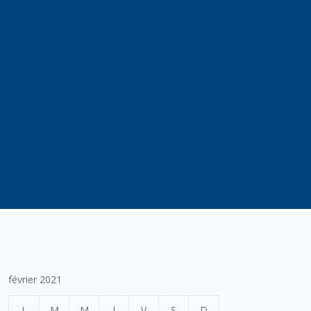
février 2021
L
M
M
J
V
S
D