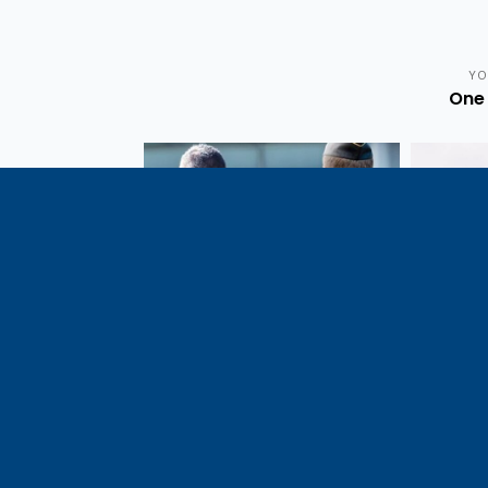
YO
One 
Vote de la loi reconnaissant
En c
une présomption de légitime
célébrati
défense pour les forces de
1291, j
l’ordre
meilleu
voisins e
particul