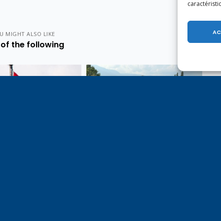
caractéristi
AC
U MIGHT ALSO LIKE
of the following
e 1er août, jour de
Un dimanche soir pas comme
on du Pacte fédéral de
les autres à Vulbens.
e tiens à adresser mes
res salutations à nos
t amis suisses, et plus
ièrement aux habitants