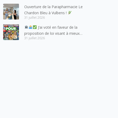
et de l’arc lémanique, avec
Ouverture de la Parapharmacie Le
lesquels la Haute-Savoie
Chardon Bleu à Vulbens !
entretient des liens étroits et
31 juillet 2026
quotidiens.
J’ai voté en faveur de la
proposition de loi visant à mieux
31 juillet 2026
protéger les mineurs des risques
liés à l’utilisation des réseaux
sociaux.