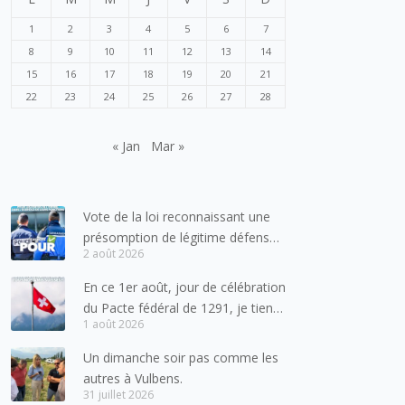
1
2
3
4
5
6
7
8
9
10
11
12
13
14
15
16
17
18
19
20
21
22
23
24
25
26
27
28
« Jan
Mar »
Vote de la loi reconnaissant une
présomption de légitime défense
2 août 2026
pour les forces de l’ordre
En ce 1er août, jour de célébration
du Pacte fédéral de 1291, je tiens
1 août 2026
à adresser mes meilleures
salutations à nos voisins et amis
Un dimanche soir pas comme les
suisses, et plus particulièrement
autres à Vulbens.
aux habitants du bassin genevois
31 juillet 2026