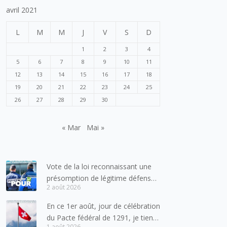
avril 2021
L
M
M
J
V
S
D
1
2
3
4
5
6
7
8
9
10
11
12
13
14
15
16
17
18
19
20
21
22
23
24
25
26
27
28
29
30
« Mar
Mai »
Vote de la loi reconnaissant une
présomption de légitime défense
2 août 2026
pour les forces de l’ordre
En ce 1er août, jour de célébration
du Pacte fédéral de 1291, je tiens
1 août 2026