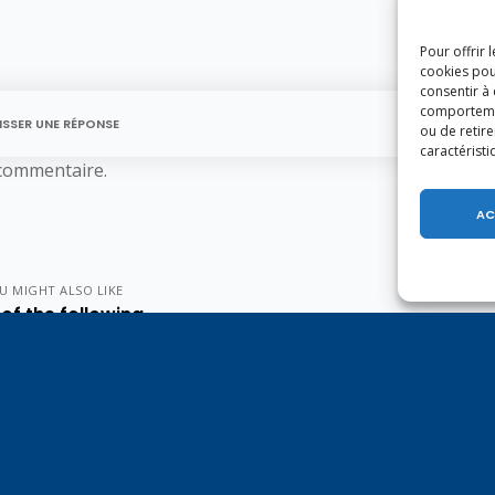
Pour offrir 
cookies pou
consentir à
comportement
ISSER UNE RÉPONSE
ou de retire
caractéristi
commentaire.
AC
U MIGHT ALSO LIKE
of the following