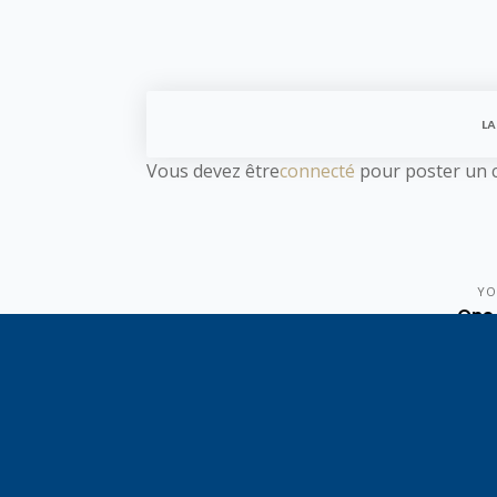
LA
Vous devez être
connecté
pour poster un 
YO
One 