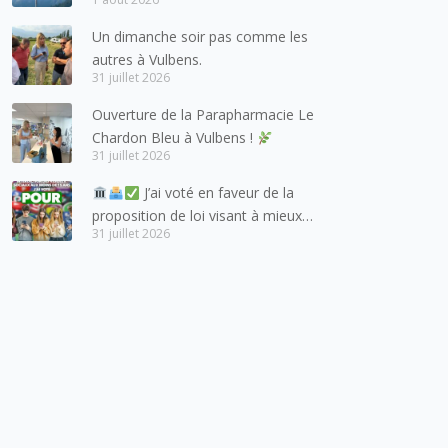
à adresser mes meilleures
salutations à nos voisins et amis
Un dimanche soir pas comme les
suisses, et plus particulièrement
autres à Vulbens.
aux habitants du bassin genevois
31 juillet 2026
et de l’arc lémanique, avec
Ouverture de la Parapharmacie Le
lesquels la Haute-Savoie
Chardon Bleu à Vulbens !
entretient des liens étroits et
31 juillet 2026
quotidiens.
J’ai voté en faveur de la
proposition de loi visant à mieux
31 juillet 2026
protéger les mineurs des risques
liés à l’utilisation des réseaux
sociaux.