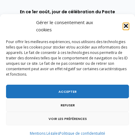
En ce 1er août, jour de célébration du Pacte
fédéral de 1291, je tiens à adresser mes meilleures
Gérer le consentement aux
salutations à nos voisins et amis suisses, et plus
particulièrement aux habitants du bassin
cookies
genevois et de l’arc lémanique, avec lesquels la
Haute-Savoie entretient des liens étroits et
Pour offrir les meilleures expériences, nous utilisons des technologies
quotidiens.
telles que les cookies pour stocker et/ou accéder aux informations des
appareils. Le fait de consentir à ces technologies nous permettra de
traiter des données telles que le comportement de navigation ou les ID
uniques sur ce site. Le fait de ne pas consentir ou de retirer son
consentement peut avoir un effet négatif sur certaines caractéristiques
et fonctions.
ACCEPTER
REFUSER
VOIR LES PRÉFÉRENCES
Mentions Légales
Politique de confidentialité