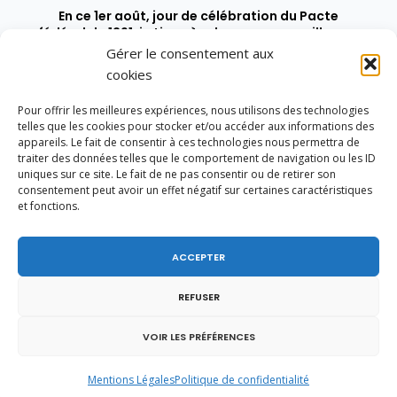
En ce 1er août, jour de célébration du Pacte
fédéral de 1291, je tiens à adresser mes meilleures
salutations à nos voisins et amis suisses, et plus
Gérer le consentement aux
particulièrement aux habitants du bassin
cookies
genevois et de l’arc lémanique, avec lesquels la
Haute-Savoie entretient des liens étroits et
Pour offrir les meilleures expériences, nous utilisons des technologies
quotidiens.
telles que les cookies pour stocker et/ou accéder aux informations des
appareils. Le fait de consentir à ces technologies nous permettra de
traiter des données telles que le comportement de navigation ou les ID
uniques sur ce site. Le fait de ne pas consentir ou de retirer son
consentement peut avoir un effet négatif sur certaines caractéristiques
et fonctions.
ACCEPTER
REFUSER
VOIR LES PRÉFÉRENCES
Mentions Légales
Politique de confidentialité